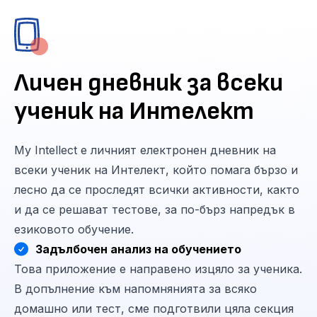
Личен дневник за всеки
ученик на Интелект
My Intellect е личният електронен дневник на
всеки ученик на Интелект, който помага бързо и
лесно да се проследят всички активности, както
и да се решават тестове, за по-бърз напредък в
езиковото обучение.
Задълбочен анализ на обучението
Това приложение е направено изцяло за ученика.
В допълнение към напомнянията за всяко
домашно или тест, сме подготвили цяла секция