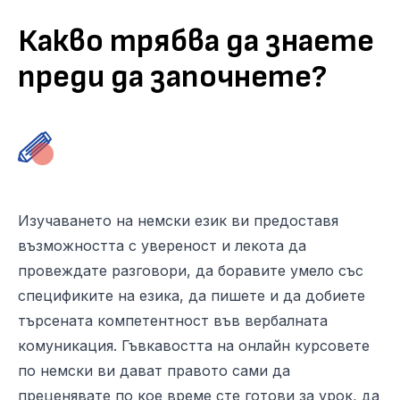
Какво трябва да знаете
преди да започнете?
Изучаването на немски език ви предоставя
възможността с увереност и лекота да
провеждате разговори, да боравите умело със
спецификите на езика, да пишете и да добиете
търсената компетентност във вербалната
комуникация. Гъвкавостта на онлайн курсовете
по немски ви дават правото сами да
преценявате по кое време сте готови за урок, да