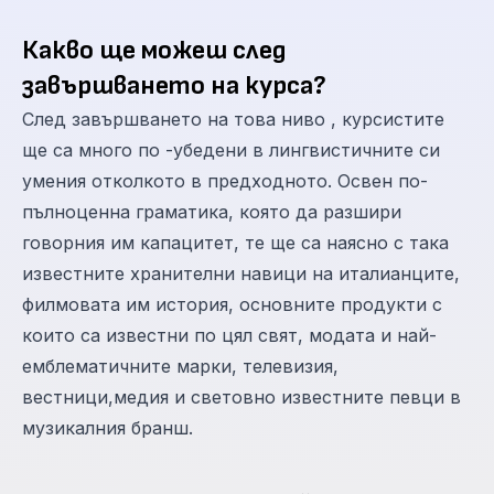
Какво ще можеш след
завършването на курса?
След завършването на това ниво , курсистите
ще са много по -убедени в лингвистичните си
умения отколкото в предходното. Освен по-
пълноценна граматика, която да разшири
говорния им капацитет, те ще са наясно с така
известните хранителни навици на италианците,
филмовата им история, основните продукти с
които са известни по цял свят, модата и най-
емблематичните марки, телевизия,
вестници,медия и световно известните певци в
музикалния бранш.