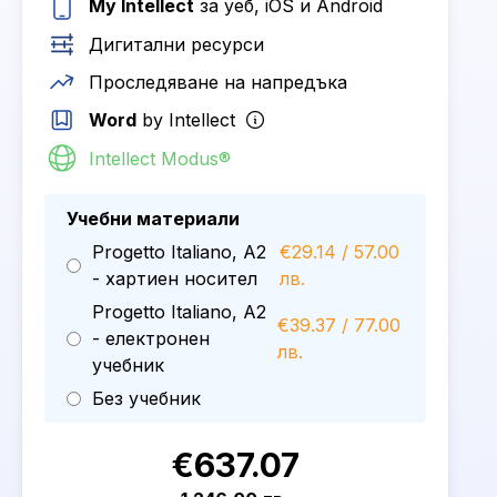
My Intellect
за уеб, iOS и Android
Дигитални ресурси
Проследяване на напредъка
Word
by Intellect
Intellect Modus®
Учебни материали
Progetto Italiano, A2
€29.14 / 57.00
- хартиен носител
лв.
Progetto Italiano, A2
€39.37 / 77.00
- електронен
лв.
учебник
Без учебник
€637.07