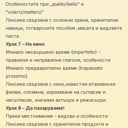
Особеностите при „quello/bello” и
“volerci/metterci”
Лексика свързана с основни храни, хранителни
навици, готварските пособия ,масата и видовете
паста
Урок 7 – На кино:
Минало несвършено време (imperfetto) –
правилни и неправилни глаголи, особености
Минало предварително време (trapassato
prossimo)
Лексика свързана с кино,известни италиански
филми, спомени, изразяване на съгласие и
несъгласие, значими актьори и режисьори
Урок 8 – Да пазаруваме!
Преки местоимения – видове и особености
Лексика свързана с хранителни продукти и