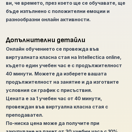
ви, че времето, през което ще се обучавате, ще
бъде изпълнено с положителни емоции и
разнообразни онлайн активности.
Допълнителни детайли
Онлайн обучението се провежда във
виртуалната класна стая на Intellectica online,
където един учебен час е с продължителност
40 минути. Можете да изберете вашата
продължителност на занятие и да изготвите
условния си график с присъствия.
Цената е за 1 учебен час от 40 минути,
провеждан във виртуална класна стая с
преподавател.
По-ниска цена може да получите при
закупуване на пакет от 30 учебни часа с 10%