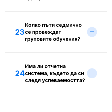
Колко пъти седмично
23
се провеждат
груповите обучения?
Има ли отчетна
24
система, където да си
следя успеваемостта?