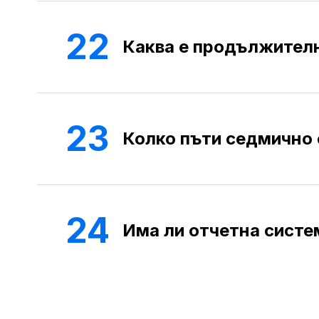
22
Каква е продължителн
23
Колко пъти седмично 
24
Има ли отчетна систе