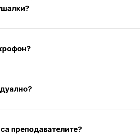
ушалки?
икрофон?
идуално?
 са преподавателите?