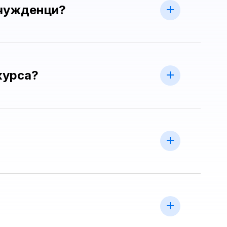
 чужденци?
курса?