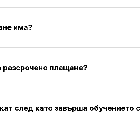
ане има?
а разсрочено плащане?
кат след като завърша обучението 