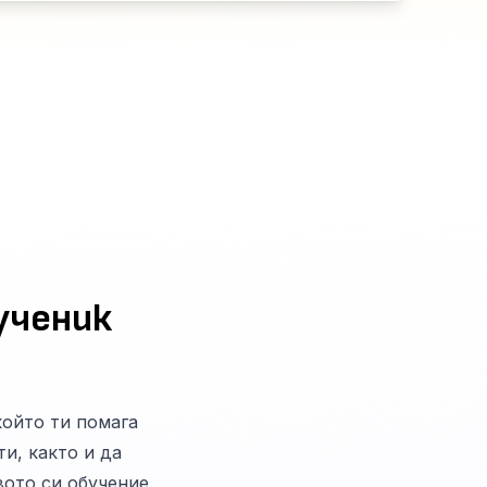
ученик
 който ти помага
и, както и да
вото си обучение.