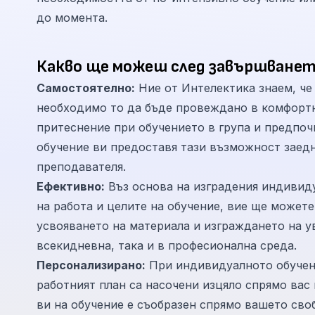
до момента.
Какво ще можеш след завършванет
Самостоятелно:
Ние от Интелектика знаем, че за да б
необходимо то да бъде провеждано в комфортна
притеснение при обучението в група и предпоч
обучение ви предоставя тази възможност заедно с индивидуален подход и внимание от страна на
преподавателя.
Ефективно:
Въз основа на изградения индивидуален подход, съобразен с 
на работа и целите на обучение, вие ще можете
усвояването на материала и изграждането на у
всекидневна, така и в професионална среда.
Персонализирано:
При индивидуалното обучени
работният план са насочени изцяло спрямо вас
ви на обучение е съобразен спрямо вашето сво