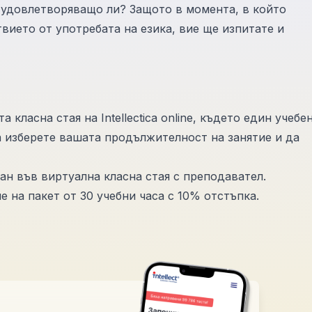
 удовлетворяващо ли? Защото в момента, в който
вието от употребата на езика, вие ще изпитате и
класна стая на Intellectica online, където един учебе
 изберете вашата продължителност на занятие и да
дан във виртуална класна стая с преподавател.
 на пакет от 30 учебни часа с 10% отстъпка.