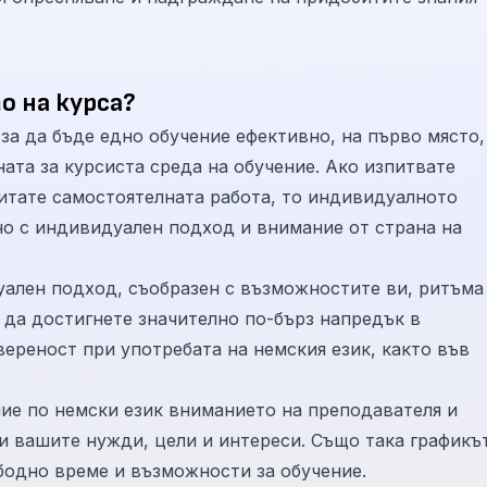
о на курса?
ъде едно обучение ефективно, на първо място, е
та за курсиста среда на обучение. Ако изпитвате
итате самостоятелната работа, то индивидуалното
възможностите ви, ритъма
 да достигнете значително по-бърз напредък в
вереност при употребата на немския език, както във
е по немски език вниманието на преподавателя и
 и вашите нужди, цели и интереси. Също така графикъ
бодно време и възможности за обучение.