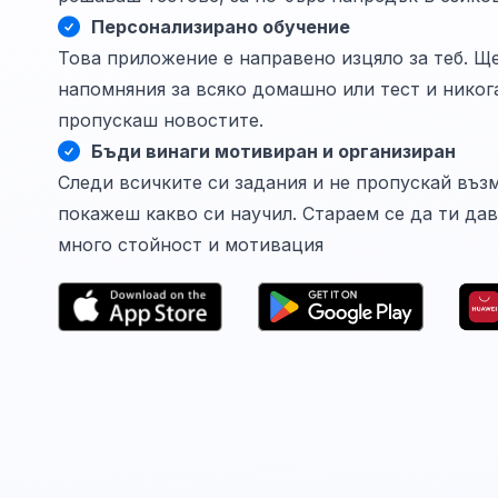
Персонализирано обучение
Това приложение е направено изцяло за теб. Щ
напомняния за всяко домашно или тест и никог
пропускаш новостите.
Бъди винаги мотивиран и организиран
Следи всичките си задания и не пропускай въз
покажеш какво си научил. Стараем се да ти да
много стойност и мотивация