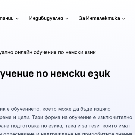
пании
Индивидуално
За Интелектика
ално онлайн обучение по немски език
учение по немски език
к е обучението, което може да бъде изцяло
еме и цели. Тази форма на обучение е изключително
на подготовка по езика, така и за тези, които имат
и опресняване и надграждане на придобитите знания