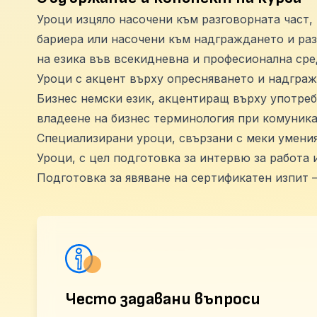
Уроци изцяло насочени към разговорната част,
бариера или насочени към надграждането и развитието на комуникативни спосо
на езика във всекидневна и професионална сре
Уроци с акцент върху опресняването и надграж
Бизнес немски език, акцентиращ върху употреб
владеене на бизнес терминология при комуника
Специализирани уроци, свързани с меки умени
Уроци, с цел подготовка за интервю за работа 
Подготовка за явяване на сертификатен изпит – 
Често задавани въпроси