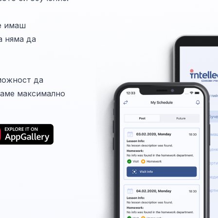
е имаш
а няма да
можност да
ваме максимално