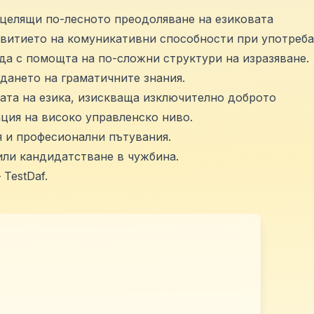
 целящи по-лесното преодоляване на езиковата
бности при употреба
да с помощта на по-сложни структури на изразяване.
дането на граматичните знания.
ата на езика, изискваща изключително доброто
ция на високо управленско ниво.
я и професионални пътувания.
или кандидатстване в чужбина.
TestDaf.