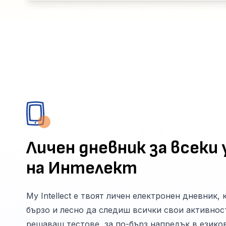
Личен дневник за всеки 
на Интелект
My Intellect е твоят личен електронен дневник,
бързо и лесно да следиш всички свои активност
решаваш тестове, за по-бърз напредък в езико