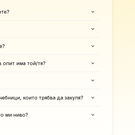
ете?
е?
в опит има той/тя?
чебници, които трябва да закупя?
то ми ниво?