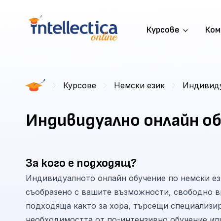
Курсове
Ком
Курсове
Немски език
Индивиду
Индивидуално онлайн об
За кого е подходящ?
Индивидуалното онлайн обучение по немски ези
съобразено с вашите възможности, свободно вр
подходяща както за хора, търсещи специализира
необходимостта от по-интензивно обучение ил