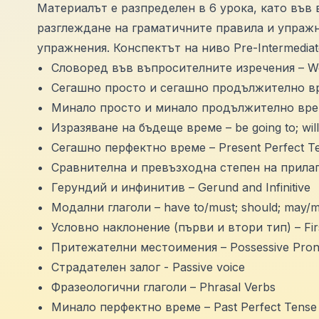
Материалът е разпределен в 6 урока, като във 
разглеждане на граматичните правила и упражн
упражнения. Конспектът на ниво Pre-Intermediat
•
Словоред във въпросителните изречения – Wor
•
Сегашно просто и сегашно продължително врем
•
Минало просто и минало продължително време
•
Изразяване на бъдеще време – be going to; will
•
Сегашно перфектно време – Present Perfect T
•
Сравнителна и превъзходна степен на прилага
•
Герундий и инфинитив – Gerund and Infinitive
•
Модални глаголи – have to/must; should; may/m
•
Условно наклонение (първи и втори тип) – Firs
•
Притежателни местоимения – Possessive Pro
•
Страдателен залог - Passive voice
•
Фразеологични глаголи – Phrasal Verbs
•
Минало перфектно време – Past Perfect Tense