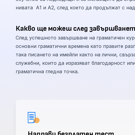
нивата А1 и А2, след което да продължат с на
Какво ще можеш след завършванет
След успешното завършване на граматичен курс
основни граматични времена като правите раз
така писането на имейли както на лични, свърз
служебни, които да изразяват благодарност или
граматична гледна точка.
Направи безплатен тест