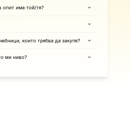
в опит има той/тя?
чебници, които трябва да закупя?
то ми ниво?