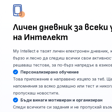
Личен дневник за всеки 
на Интелект
My Intellect е твоят личен електронен дневник,
бързо и лесно да следиш всички свои активност
решаваш тестове, за по-бърз напредък в езико
Персонализирано обучение
Това приложение е направено изцяло за теб. Щ
напомняния за всяко домашно или тест и никог
пропускаш новостите.
Бъди винаги мотивиран и организиран
Следи всичките си задания и не пропускай въз