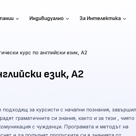
пании
Индивидуално
За Интелектика
ически курс по английски език, А2
нглийски език, А2
 е подходящ за курсисти с начални познания, завърши
адят граматичните си знания, както и за тези , чиято
комуникация с чужденци. Програмата и методът на
снят и да попълнят пропуските си в знанията от