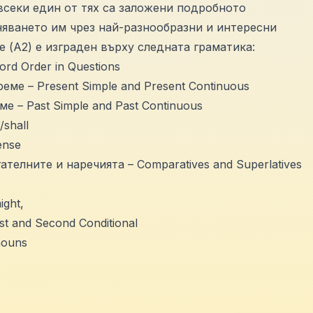
всеки един от тях са заложени подробното
яването им чрез най-разнообразни и интересни
e (А2) е изграден върху следната граматика:
d Order in Questions
е – Present Simple and Present Continuous
 – Past Simple and Past Continuous
/shall
ense
телните и наречията – Comparatives and Superlatives
ight,
t and Second Conditional
nouns