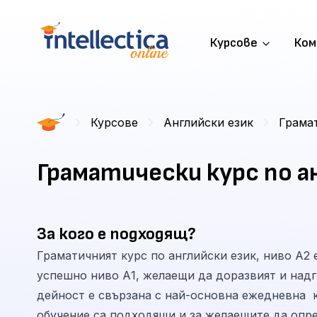
Курсове
Ком
Курсове
Английски език
Грамат
Граматически курс по а
За кого е подходящ?
Граматичният курс по английски език, ниво А2
успешно ниво А1, желаещи да доразвият и надгр
дейност е свързана с най-основна ежедневна 
обучение са подходящи и за желаещите да опре