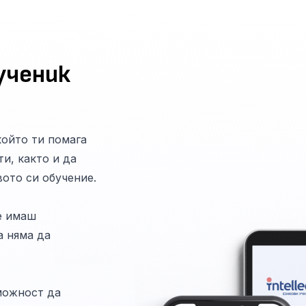
ученик
 който ти помага
и, както и да
вото си обучение.
е имаш
а няма да
можност да