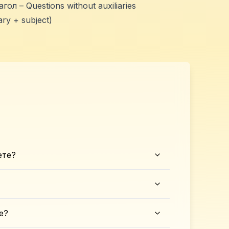
л – Questions without auxiliaries
ary + subject)
ете?
е?