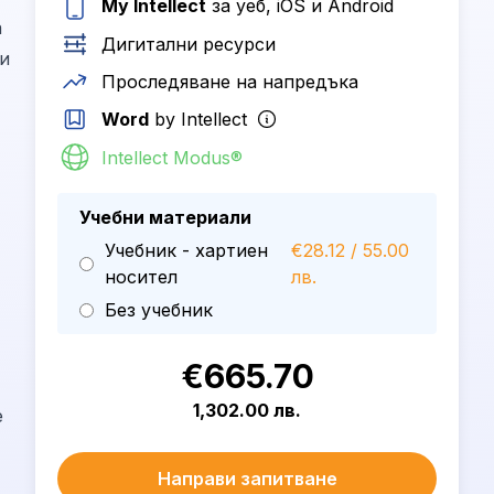
My Intellect
за уеб, iOS и Android
а
Дигитални ресурси
 и
Проследяване на напредъка
Word
by Intellect
Intellect Modus®
Учебни материали
Учебник - хартиен
€28.12 / 55.00
носител
лв.
Без учебник
€665.70
1,302.00 лв.
е
Направи запитване