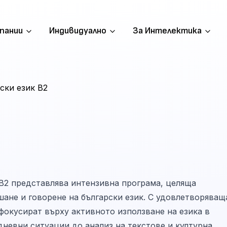
пании
Индивидуално
За Интелектика
ски език B2
 B2 представлява интензивна програма, целяща
шане и говорене на български език. С удовлетворяващ
 фокусират върху активното използване на езика в
дневни ситуации до анализ на текстове и културна