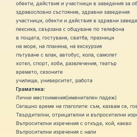
обекти, действия и участници в заведения за 
здравословно състояние, здравни заведения
участници, обекти и действия в здравни завед
лексика, свързана с общуване по телефона
в пощата, гостуване, сватба, празници
на море, на планина, на екскурзия
пътуване с влак, автобус, кола, самолет
хотел, спорт, хоби, развлечения, театър
времето, сезоните
училище, университет, работа
Граматика:
Лични местоимения(именителен падеж)
Сегашно време на глаголите: съм, казвам се, го
Твърдителни, отрицателни и въпросителни изре
Въпросителни изречения с откъде, кой, какво
Въпросителни изречения с нали