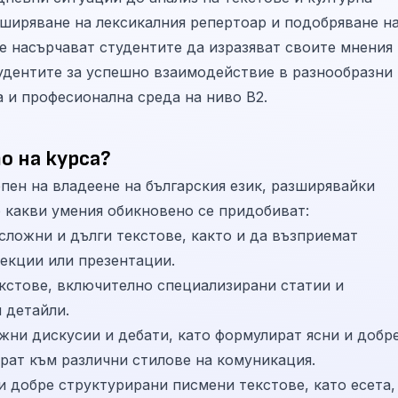
зширяване на лексикалния репертоар и подобряване н
 насърчават студентите да изразяват своите мнения
тудентите за успешно взаимодействие в разнообразни
а и професионална среда на ниво B2.
о на курса?
пен на владеене на българския език, разширявайки
о какви умения обикновено се придобиват:
сложни и дълги текстове, както и да възприемат
екции или презентации.
екстове, включително специализирани статии и
 детайли.
ожни дискусии и дебати, като формулират ясни и добр
ират към различни стилове на комуникация.
 добре структурирани писмени текстове, като есета,