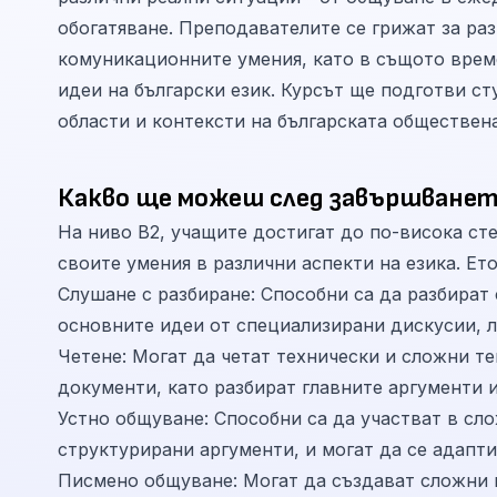
обогатяване. Преподавателите се грижат за ра
комуникационните умения, като в същото време
идеи на български език. Курсът ще подготви с
области и контексти на българската обществен
Какво ще можеш след завършванет
На ниво B2, учащите достигат до по-висока сте
своите умения в различни аспекти на езика. Ет
Слушане с разбиране: Способни са да разбират 
основните идеи от специализирани дискусии, л
Четене: Могат да четат технически и сложни т
документи, като разбират главните аргументи и
Устно общуване: Способни са да участват в сл
структурирани аргументи, и могат да се адапт
Писмено общуване: Могат да създават сложни и