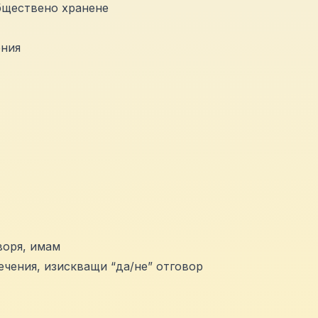
обществено хранене
ения
воря, имам
чения, изискващи “да/не” отговор