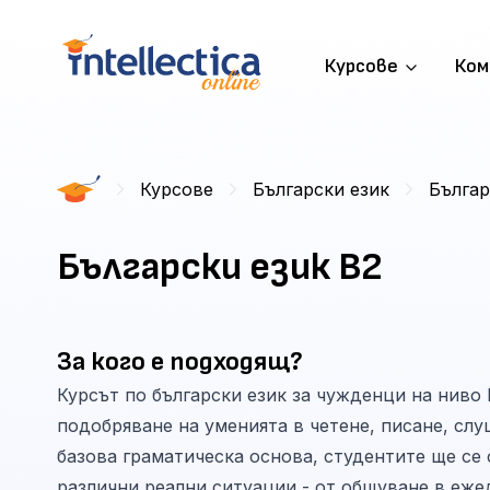
Курсове
Ком
Курсове
Български език
Българ
Български език B2
За кого е подходящ?
Курсът по български език за чужденци на ниво
подобряване на уменията в четене, писане, слу
базова граматическа основа, студентите ще се
различни реални ситуации - от общуване в еже