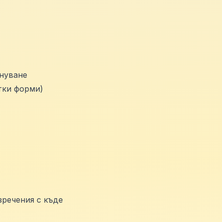
нуване
тки форми)
зречения с къде