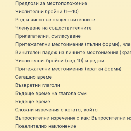
Предлози за местоположение
Числителни бройни (1—10)
Род и число на съществителните
Членуване на съществителните
Прилагателни, съгласуване
Притежателни местоимения (пълни форми), чле
Винителен падеж на личните местоимения (кра
Числителни: бройни (над 10) и редни
Притежателни местоимения (кратки форми)
Сегашно време
Възвратни глаголи
Бъдеще време на глагола съм
Бъдеще време
Сложни изречения с когато, който
Въпросителни изречения с как; Въпросителни и
Повелително наклонение