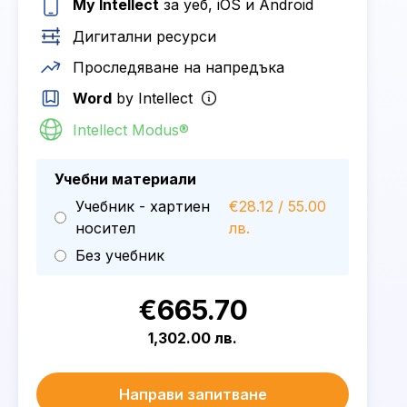
My Intellect
за уеб, iOS и Android
Дигитални ресурси
Проследяване на напредъка
Word
by Intellect
Intellect Modus®
Учебни материали
Учебник - хартиен
€28.12 / 55.00
носител
лв.
Без учебник
€665.70
1,302.00 лв.
Направи запитване