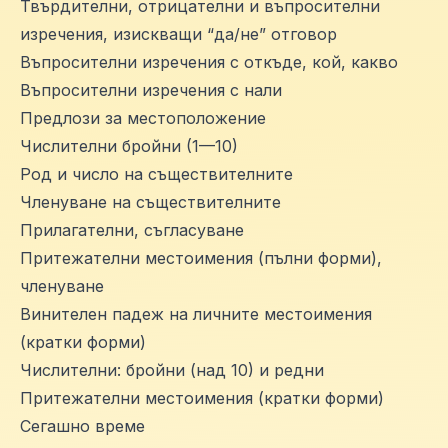
Твърдителни, отрицателни и въпросителни
изречения, изискващи “да/не” отговор
Въпросителни изречения с откъде, кой, какво
Въпросителни изречения с нали
Предлози за местоположение
Числителни бройни (1—10)
Род и число на съществителните
Членуване на съществителните
Прилагателни, съгласуване
Притежателни местоимения (пълни форми),
членуване
Винителен падеж на личните местоимения
(кратки форми)
Числителни: бройни (над 10) и редни
Притежателни местоимения (кратки форми)
Сегашно време