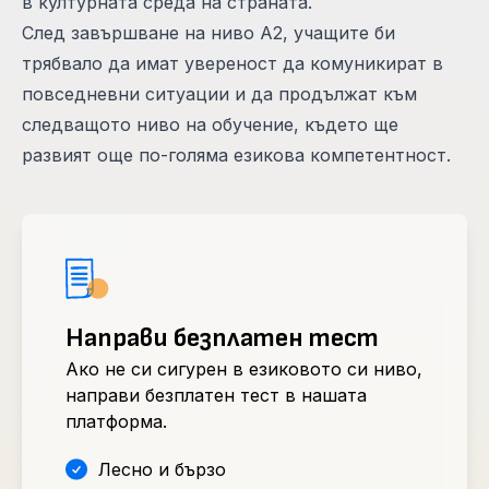
в културната среда на страната.
След завършване на ниво А2, учащите би
трябвало да имат увереност да комуникират в
повседневни ситуации и да продължат към
следващото ниво на обучение, където ще
развият още по-голяма езикова компетентност.
Направи безплатен тест
Ако не си сигурен в езиковото си ниво,
направи безплатен тест в нашата
платформа.
Лесно и бързо