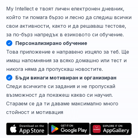
My Intellect е твоят личен електронен дневник,
който ти помага бързо и лесно да следиш всички
свои активности, както и да решаваш тестове,
за по-бърз напредък в езиковото си обучение.
Персонализирано обучение
Това приложение е направено изцяло за теб. Ще
имаш напомняния за всяко домашно или тест и
никога няма да пропускаш новостите.
Бъди винаги мотивиран и организиран
Следи всичките си задания и не пропускай
възможност да покажеш какво си научил.
Стараем се да ти даваме максимално много
стойност и мотивация