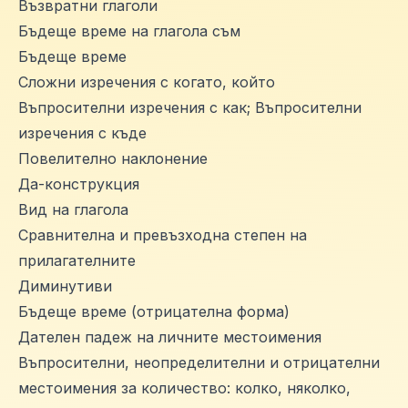
Възвратни глаголи
Бъдеще време на глагола съм
Бъдеще време
Сложни изречения с когато, който
Въпросителни изречения с как; Въпросителни
изречения с къде
Повелително наклонение
Да-конструкция
Вид на глагола
Сравнителна и превъзходна степен на
прилагателните
Диминутиви
Бъдеще време (отрицателна форма)
Дателен падеж на личните местоимения
Въпросителни, неопределителни и отрицателни
местоимения за количество: колко, няколко,