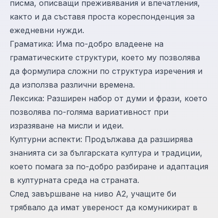
писма, описващи преживявания и впечатления,
както и да съставя проста кореспонденция за
ежедневни нужди.
Граматика: Има по-добро владеене на
граматическите структури, което му позволява
да формулира сложни по структура изречения и
да използва различни времена.
Лексика: Разширен набор от думи и фрази, което
позволява по-голяма вариативност при
изразяване на мисли и идеи.
Културни аспекти: Продължава да разширява
знанията си за българската култура и традиции,
което помага за по-добро разбиране и адаптация
в културната среда на страната.
След завършване на ниво А2, учащите би
трябвало да имат увереност да комуникират в