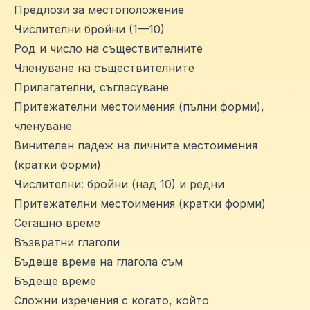
Предлози за местоположение
Числителни бройни (1—10)
Род и число на съществителните
Членуване на съществителните
Прилагателни, съгласуване
Притежателни местоимения (пълни форми),
членуване
Винителен падеж на личните местоимения
(кратки форми)
Числителни: бройни (над 10) и редни
Притежателни местоимения (кратки форми)
Сегашно време
Възвратни глаголи
Бъдеще време на глагола съм
Бъдеще време
Сложни изречения с когато, който