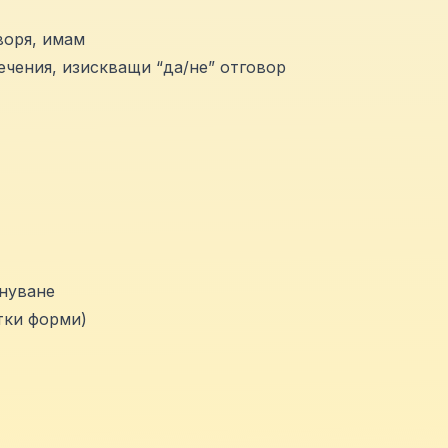
воря, имам
чения, изискващи “да/не” отговор
нуване
тки форми)