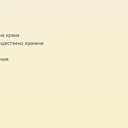
на храна
обществено хранене
ения