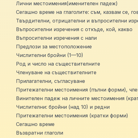
Лични местоимения(именителен падеж)
Сегашно време на глаголите: съм, казвам се, го
Твърдителни, отрицателни и въпросителни изре
Въпросителни изречения с откъде, кой, какво
Въпросителни изречения с нали
Предлози за местоположение
Числителни бройни (1—10)
Род и число на съществителните
Членуване на съществителните
Прилагателни, съгласуване
Притежателни местоимения (пълни форми), чле
Винителен падеж на личните местоимения (кра
Числителни: бройни (над 10) и редни
Притежателни местоимения (кратки форми)
Сегашно време
Възвратни глаголи