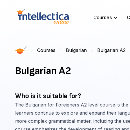
Courses
C
Courses
Bulgarian
Bulgarian A2
Bulgarian A2
Who is it suitable for?
The Bulgarian for Foreigners A2 level course is th
learners continue to explore and expand their languag
more complex grammatical matter, including the use 
course emphasizes the development of reading and wr