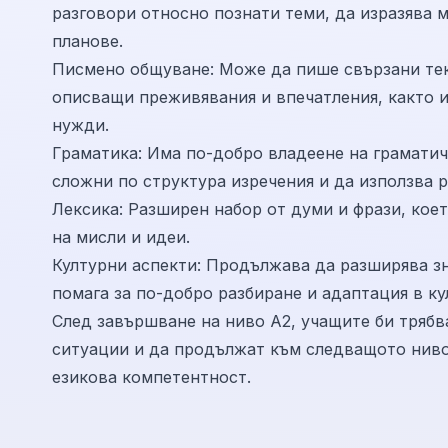
разговори относно познати теми, да изразява м
планове.
Писмено общуване: Може да пише свързани тек
описващи преживявания и впечатления, както 
нужди.
Граматика: Има по-добро владеене на граматич
сложни по структура изречения и да използва 
Лексика: Разширен набор от думи и фрази, кое
на мисли и идеи.
Културни аспекти: Продължава да разширява зн
помага за по-добро разбиране и адаптация в ку
След завършване на ниво А2, учащите би трябв
ситуации и да продължат към следващото ниво
езикова компетентност.