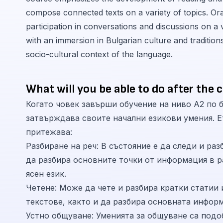
compose connected texts on a variety of topics. Ora
participation in conversations and discussions on a 
with an immersion in Bulgarian culture and tradition
socio-cultural context of the language.
What will you be able to do after the 
Когато човек завърши обучение на ниво А2 по 
затвърждава своите начални езикови умения. Е
притежава:
Разбиране на реч: В състояние е да следи и раз
да разбира основните точки от информация в 
ясен език.
Четене: Може да чете и разбира кратки статии
текстове, както и да разбира основната инфор
Устно общуване: Уменията за общуване са подоб