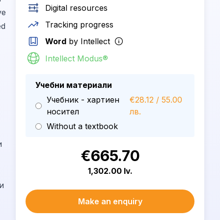
Digital resources
ve
Tracking progress
ed
Word
by Intellect
Intellect Modus®
Учебни материали
Учебник - хартиен
€28.12 / 55.00
носител
лв.
Without a textbook
и
€665.70
1,302.00 lv.
и
Make an enquiry