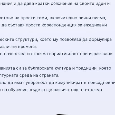
нения и да дава кратки обяснения на своите идеи и
стове на прости теми, включително лични писма,
и да съставя проста кореспонденция за ежедневни
еските структури, което му позволява да формулира
различни времена.
то позволява по-голяма вариативност при изразяване
анията си за българската култура и традиции, което
лтурната среда на страната.
ало да имат увереност да комуникират в повседневн
 на обучение, където ще развият още по-голяма