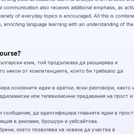
l communication also receives additional emphasis, as acti
variety of everyday topics is encouraged. All this is combin
s, enriching language learning with an understanding of the
course?
български език, той продължава да разширява и
то някои от компетенциите, които би трябвало да
бира основните идеи в кратки, ясни разговори, както 
радиоемисии или телевизионни предавания на прост и
 и съобщения, да идентифицира главните идеи в прост
мация в реклами, брошури и уебсайтове.
рени, което позволява на човека да участва в