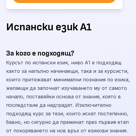
Испански език А1
За кого е подходящ?
Курсът по испански език, ниво А1 е подходящ
както за напълно начинаещи, така и за курсисти,
които притежават минимални познания по езика,
желаещи да започнат изучаването му от самото
начало, поставяйки основа от знания, която в
последствие да надградят. Изключително
подходящ курс за тези, които искат постепенно,
бавно, но сигурно да преминат през първия етап
от покоряването на нов връх от езикови знания.