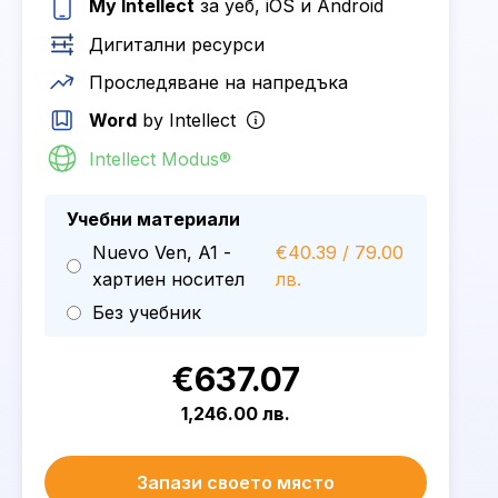
My Intellect
за уеб, iOS и Android
Дигитални ресурси
Проследяване на напредъка
Word
by Intellect
Intellect Modus®
Учебни материали
Nuevo Ven, A1 -
€40.39 / 79.00
хартиен носител
лв.
Без учебник
€637.07
1,246.00 лв.
Запази своето място