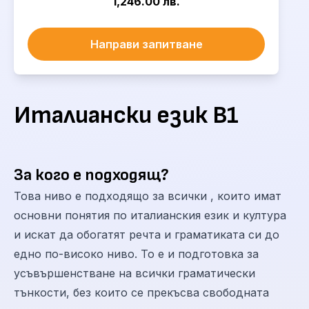
1,246.00 лв.
Направи запитване
Италиански език B1
За кого е подходящ?
Това ниво е подходящо за всички , които имат
основни понятия по италианския език и култура
и искат да обогатят речта и граматиката си до
едно по-високо ниво. То е и подготовка за
усъвършенстване на всички граматически
тънкости, без които се прекъсва свободната