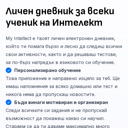
Личен дневник за всеки
ученик на Интелект
My Intellect е твоят личен електронен дневник,
който ти помага бързо и лесно да следиш всички
свои активности, както и да решаваш тестове,
за по-бърз напредък в езиковото си обучение.
Персонализирано обучение
Това приложение е направено изцяло за теб. Ще
имаш напомняния за всяко домашно или тест и
никога няма да пропускаш новостите.
Бъди винаги мотивиран и организиран
Следи всичките си задания и не пропускай
възможност да покажеш какво си научил.
Стараем се да ти даваме максимално много