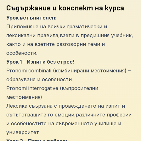
Съдържание и конспект на курса
Урок встъпителен:
Припомняне на всички граматически и
лексикални правила,взети в предишния учебник,
както и на взетите разговорни теми и
особености.
Урок 1 – Изпити без стрес!
Pronomi combinati (комбинирани местоимения) –
образуване и особености
Pronomi interrogative (въпросителни
местоимения)
Лексика свързана с провеждането на изпит и
съпътстващите го емоции,различните професии
и особеностите на съвременното училище и
университет
Урок 2 – Пари и работа: