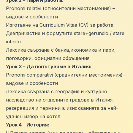
Pronomi relativi (относителни местоимения) –
видове и особености
Изготвяне на Curriculum Vitae (CV) за работа
Деепричастие и формулите stare+gerundio / stare
infinito
Лексика свързана с банка,икономика и пари,
поговорки, официални обръщения
Урок 3 – Да попътуваме в Италия:
Pronomi comparativi (сравнителни местоимения) –
видове и особености
Лексика свързана с география и културно
наследство на отделните градове в Италия,
резервация и термини в изискванията за най-
удачен избор на хотел
Урок 4 – История:
Il Passato remoto (мин.св.време) – образуване и