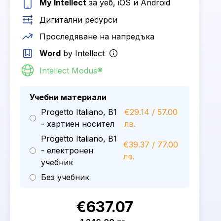
My Intellect
за уеб, iOS и Android
Дигитални ресурси
Проследяване на напредъка
Word
by Intellect
Intellect Modus®
Учебни материали
Progetto Italiano, B1
€29.14 / 57.00
- хартиен носител
лв.
Progetto Italiano, B1
€39.37 / 77.00
- електронен
лв.
учебник
Без учебник
€637.07