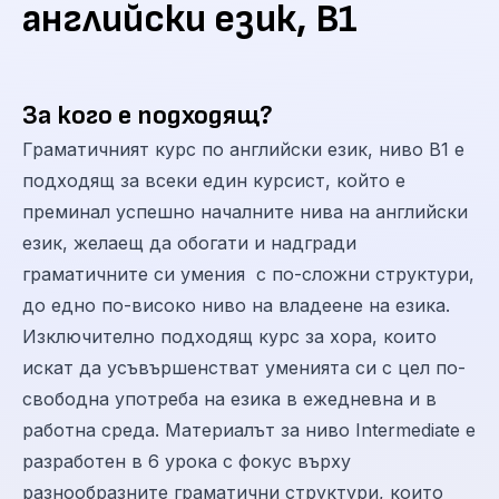
английски език, B1
За кого е подходящ?
Граматичният курс по английски език, ниво В1 е
подходящ за всеки един курсист, който е
преминал успешно началните нива на английски
език, желаещ да обогати и надгради
граматичните си умения с по-сложни структури,
до едно по-високо ниво на владеене на езика.
Изключително подходящ курс за хора, които
искат да усъвършенстват уменията си с цел по-
свободна употреба на езика в ежедневна и в
работна среда. Материалът за ниво Intermediate е
разработен в 6 урока с фокус върху
разнообразните граматични структури, които