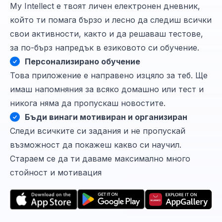
My Intellect е твоят личен електронен дневник,
който ти помага бързо и лесно да следиш всички
свои активности, както и да решаваш тестове,
за по-бърз напредък в езиковото си обучение.
Персонализирано обучение
Това приложение е направено изцяло за теб. Ще
имаш напомняния за всяко домашно или тест и
никога няма да пропускаш новостите.
Бъди винаги мотивиран и организиран
Следи всичките си задания и не пропускай
възможност да покажеш какво си научил.
Стараем се да ти даваме максимално много
стойност и мотивация