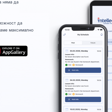
а няма да
можност да
ваме максимално