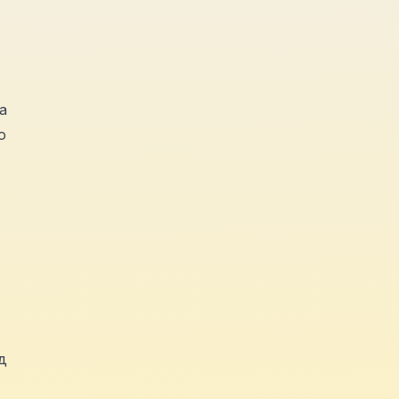
а
о
д