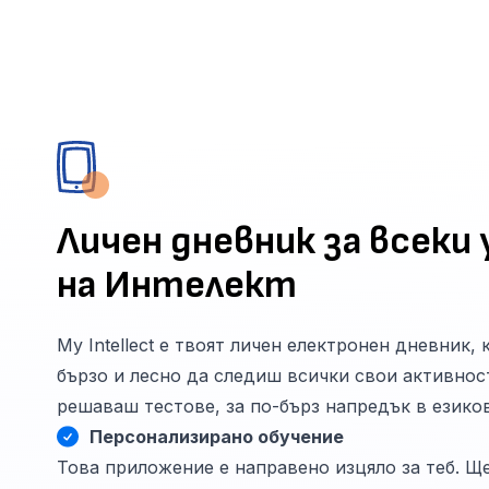
Личен дневник за всеки 
на Интелект
My Intellect е твоят личен електронен дневник,
бързо и лесно да следиш всички свои активност
решаваш тестове, за по-бърз напредък в езико
Персонализирано обучение
Това приложение е направено изцяло за теб. Щ