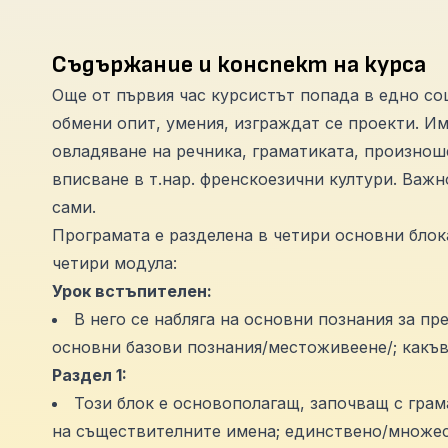
Съдържание и конспект на курса
Още от първия час курсистът попада в едно со
обмени опит, умения, изграждат се проекти. И
овладяване на речника, граматиката, произнош
вписване в т.нар. френскоезични култури. Важн
сами.
Програмата е разделена в четири основни блок
четири модула:
Урок встъпителен:
В него се набляга на основни познания за пр
основни базови познания/местоживеене/; какъв
Раздел 1:
Този блок е основополагащ, започващ с гра
на съществителните имена; единствено/множес