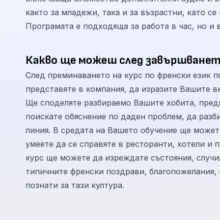
както за младежи, така и за възрастни, като с
Програмата е подходяща за работа в час, но и 
Какво ще можеш след завършванет
След преминаването на курс по френски език п
представяте в компания, да изразите Вашите вк
Ще споделяте разбираемо Вашите хобита, пред
поискате обяснение по даден проблем, да разб
линия. В средата на Вашето обучение ще может
умеете да се справяте в ресторанти, хотели и п
курс ще можете да изреждате състояния, случил
типичните френски поздрави, благопожелания, 
познати за тази култура.