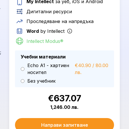
My Intellect
за уеб, iOS и Android
.
Дигитални ресурси
Проследяване на напредъка
Word
by Intellect
Intellect Modus®
;
Учебни материали
Echo A1 - хартиен
€40.90 / 80.00
носител
лв.
Без учебник
€637.07
1,246.00 лв.
Направи запитване