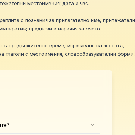
тежателни местоимения; дата и час.
реплита с познания за прилагателно име; притежател
императив; предлози и наречия за място.
о в продължително време, изразяване на честота,
а глаголи с местоимения, словообразувателни форми.
ете?