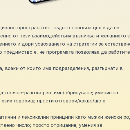
циално пространство, където основна цел е да се
менно от тези взаимодействия възниква и желанието з
ението и дори усвояването на стратегии за естествен
о предимство е, че програмата позволява да работите
а, всеки от които има подразделения, разгърнати в
едставяне-разговорен: име/обрисуване; умение за
 език говориш; прости отговори/какво/що е.
матични и лексикални принципи като мъжки женски ро
твено число; просто отрицание; умения за