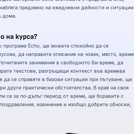
е набляга предимно на ежедневни дейности и ситуации
в дома.
о на курса?
о програма Écho, ще можете спокойно да се
усове, да направите описание на човек, място, време
почитаните занимания в свободното Ви време, да
ирате текстове, разгръщащи контекст във времева
е да се справяте в базови ситуации при пътуване, ще
ри други практически обстоятелства. В края на своя
и се за по-дълъг период от време, ще боравите с
поздравления, извинения и изобщо добрите обноски,