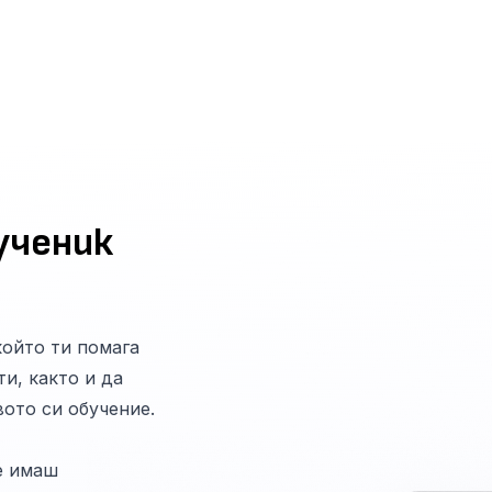
ученик
 който ти помага
и, както и да
вото си обучение.
е имаш