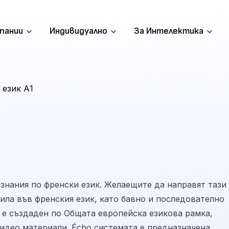
пании
Индивидуално
За Интелектика
 език А1
ознания по френски език. Желаещите да направят тази
ила във френския език, като бавно и последователно
 е създаден по Общата европейска езикова рамка,
део материали. Écho системата е предназначена,