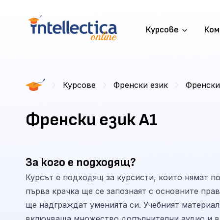
Курсове
Ком
Курсове
Френски език
Френски
Френски език А1
За кого е подходящ?
Курсът е подходящ за курсисти, които нямат п
първа крачка ще се запознаят с основните прав
ще надграждат уменията си. Учебният материал
включваща множество допълнителни аудио и ви