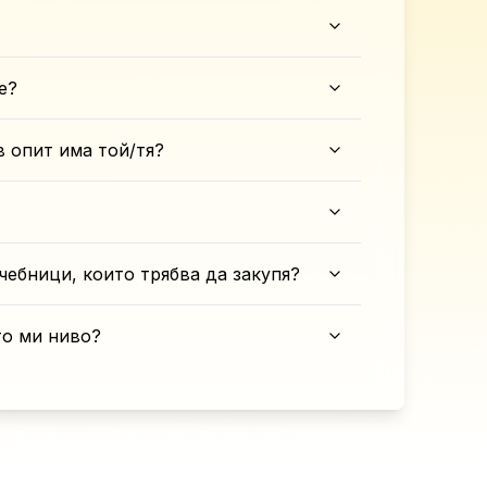
е?
в опит има той/тя?
чебници, които трябва да закупя?
то ми ниво?