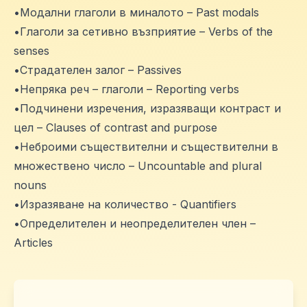
•Модални глаголи в миналото – Past modals
•Глаголи за сетивно възприятие – Verbs of the
senses
•Страдателен залог – Passives
•Непряка реч – глаголи – Reporting verbs
•Подчинени изречения, изразяващи контраст и
цел – Clauses of contrast and purpose
•Неброими съществителни и съществителни в
множествено число – Uncountable and plural
nouns
•Изразяване на количество - Quantifiers
•Определителен и неопределителен член –
Articles