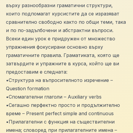
върху разнообразни граматични структури,
които подпомагат курсистите да се изразяват
сравнително свободно както по общи теми, така
и по по-задълбочени и абстрактни въпроси.
Всеки един урок е придружен от множество
упражнения фокусирани основно върху
граматичните правила. Граматиката, която ще
затвърдите и упражните в курса, който ще ви
предоставим е следната:
•Структура на въпросителното изречение –
Question formation
•Спомагателни глаголи – Auxiliary verbs
•Сегашно перфектно просто и продължително
време – Present perfect simple and continuous
•Прилагателни с функция на съществителни
имена; словоред при прилагателните имена –