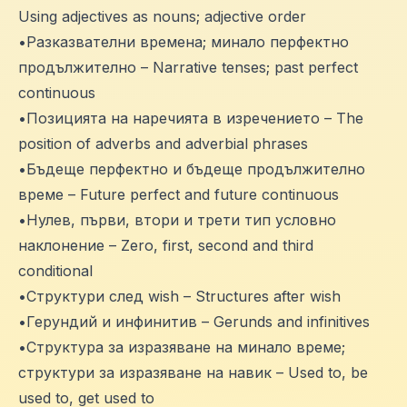
Using adjectives as nouns; adjective order
•Разказвателни времена; минало перфектно
продължително – Narrative tenses; past perfect
continuous
•Позицията на наречията в изречението – The
position of adverbs and adverbial phrases
•Бъдеще перфектно и бъдеще продължително
време – Future perfect and future continuous
•Нулев, първи, втори и трети тип условно
наклонение – Zero, first, second and third
conditional
•Структури след wish – Structures after wish
•Герундий и инфинитив – Gerunds and infinitives
•Структура за изразяване на минало време;
структури за изразяване на навик – Used to, be
used to, get used to