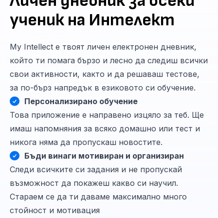
Личен дневник за всеки
ученик на Интелект
My Intellect е твоят личен електронен дневник,
който ти помага бързо и лесно да следиш всички
свои активности, както и да решаваш тестове,
за по-бърз напредък в езиковото си обучение.
Персонализирано обучение
Това приложение е направено изцяло за теб. Ще
имаш напомняния за всяко домашно или тест и
никога няма да пропускаш новостите.
Бъди винаги мотивиран и организиран
Следи всичките си задания и не пропускай
възможност да покажеш какво си научил.
Стараем се да ти даваме максимално много
стойност и мотивация