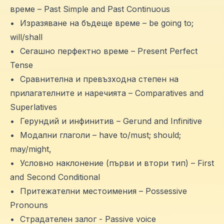
време – Past Simple and Past Continuous
•
Изразяване на бъдеще време – be going to;
will/shall
•
Сегашно перфектно време – Present Perfect
Tense
•
Сравнителна и превъзходна степен на
прилагателните и наречията – Comparatives and
Superlatives
•
Герундий и инфинитив – Gerund and Infinitive
•
Модални глаголи – have to/must; should;
may/might,
•
Условно наклонение (първи и втори тип) – First
and Second Conditional
•
Притежателни местоимения – Possessive
Pronouns
•
Страдателен залог - Passive voice