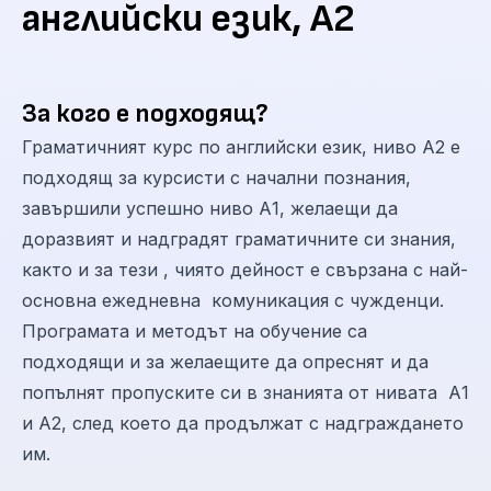
английски език, А2
За кого е подходящ?
Граматичният курс по английски език, ниво А2 е
подходящ за курсисти с начални познания,
завършили успешно ниво А1, желаещи да
доразвият и надградят граматичните си знания,
както и за тези , чиято дейност е свързана с най-
основна ежедневна комуникация с чужденци.
Програмата и методът на обучение са
подходящи и за желаещите да опреснят и да
попълнят пропуските си в знанията от нивата А1
и А2, след което да продължат с надграждането
им.