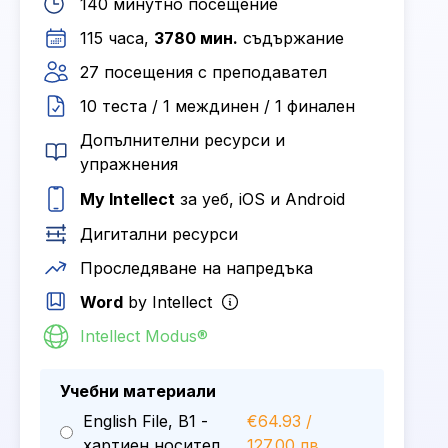
140 минутно посещение
115 часа,
3780 мин.
съдържание
27 посещения с преподавател
10 теста / 1 междинен / 1 финален
Допълнителни ресурси и
упражнения
My Intellect
за уеб, iOS и Android
Дигитални ресурси
Проследяване на напредъка
Word
by Intellect
Intellect Modus®
Учебни материали
English File, B1 -
€64.93 /
хартиен носител
127.00 лв.