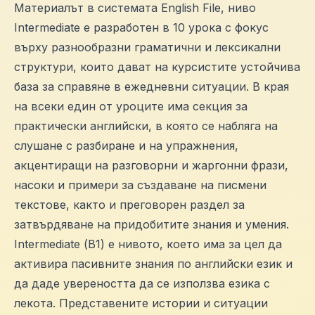
Материалът в системата English File, ниво
Intermediate е разработен в 10 урока с фокус
върху разнообразни граматични и лексикални
структури, които дават на курсистите устойчива
база за справяне в ежедневни ситуации. В края
на всеки един от уроците има секция за
практически английски, в която се набляга на
слушане с разбиране и на упражнения,
акцентиращи на разговорни и жаргонни фрази,
насоки и примери за създаване на писмени
текстове, както и преговорен раздел за
затвърдяване на придобитите знания и умения.
Intermediate (В1) е нивото, което има за цел да
активира пасивните знания по английски език и
да даде увереността да се използва езика с
лекота. Представените истории и ситуации