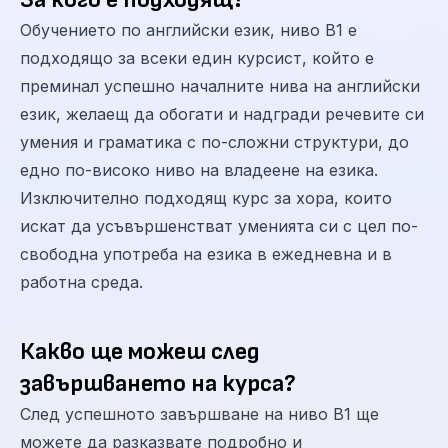
Обучението по английски език, ниво В1 е
подходящo за всеки един курсист, който е
преминал успешно началните нива на английски
език, желаещ да обогати и надгради речевите си
умения и граматика с по-сложни структури, до
едно по-високо ниво на владеене на езика.
Изключително подходящ курс за хора, които
искат да усъвършенстват уменията си с цел по-
свободна употреба на езика в ежедневна и в
работна среда.
Какво ще можеш след
завършването на курса?
След успешното завършване на ниво B1 ще
можете да разказвате подробно и