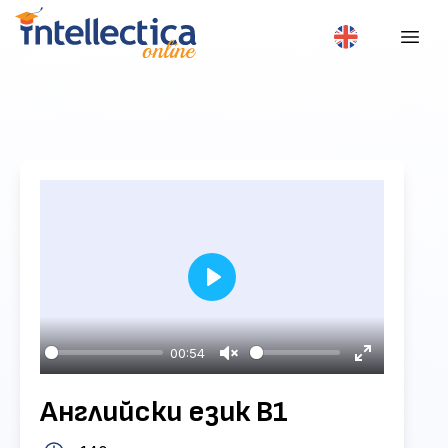
Play
00:54
Unmute
Enter
fullscreen
Английски език B1