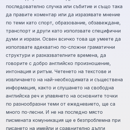
последователно случка или събитие и също така
да правите коментар или да изразявате мнение
по теми като спорт, образование, обзавеждане,
транспорт и други като използвате специфични
думи и изрази. Освен всичко това ще умеете да
използвате адекватно по-сложни граматични
структури и разказвателните времена, да
говорите с добро английско произношение,
интонация и ритъм. Четенето на текстове и
извличането на най-необходимата и съществена
информация, както и слушането на свободна
английска реч и улавянето на основните точки
по разнообразни теми от ежедневието, ще са
много по-лесни. И не на последно място
писмената комуникация ще е безпроблемна при
писането на имейли и сравнително дълги