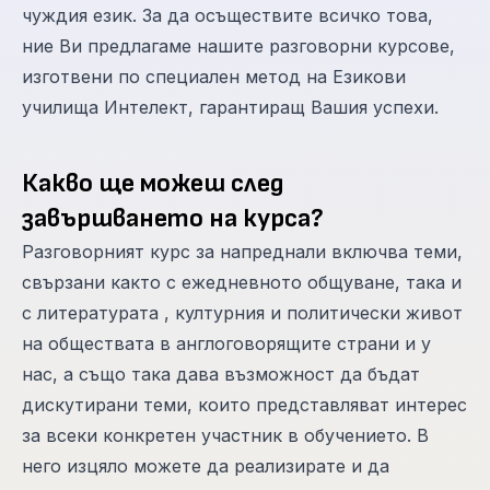
чуждия език. За да осъществите всичко това,
ние Ви предлагаме нашите разговорни курсове,
изготвени по специален метод на Езикови
училища Интелект, гарантиращ Вашия успехи.
Какво ще можеш след
завършването на курса?
Разговорният курс за напреднали включва теми,
свързани както с ежедневното общуване, така и
с литературата , културния и политически живот
на обществата в англоговорящите страни и у
нас, а също така дава възможност да бъдат
дискутирани теми, които представляват интерес
за всеки конкретен участник в обучението. В
него изцяло можете да реализирате и да