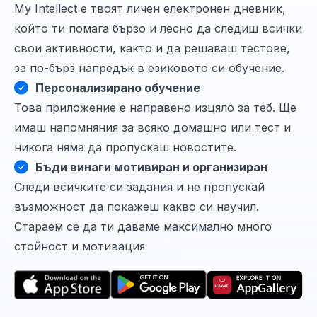
My Intellect е твоят личен електронен дневник,
който ти помага бързо и лесно да следиш всички
свои активности, както и да решаваш тестове,
за по-бърз напредък в езиковото си обучение.
Персонализирано обучение
Това приложение е направено изцяло за теб. Ще
имаш напомняния за всяко домашно или тест и
никога няма да пропускаш новостите.
Бъди винаги мотивиран и организиран
Следи всичките си задания и не пропускай
възможност да покажеш какво си научил.
Стараем се да ти даваме максимално много
стойност и мотивация