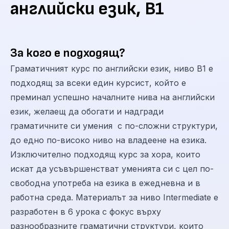
английски език, B1
За кого е подходящ?
Граматичният курс по английски език, ниво В1 е
подходящ за всеки един курсист, който е
преминал успешно началните нива на английски
език, желаещ да обогати и надгради
граматичните си умения с по-сложни структури,
до едно по-високо ниво на владеене на езика.
Изключително подходящ курс за хора, които
искат да усъвършенстват уменията си с цел по-
свободна употреба на езика в ежедневна и в
работна среда. Материалът за ниво Intermediate е
разработен в 6 урока с фокус върху
разнообразните граматични структури, които