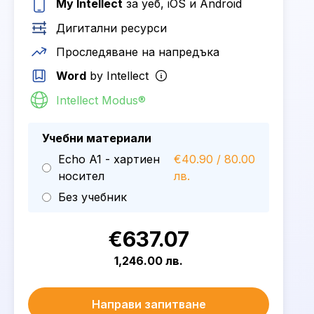
My Intellect
за уеб, iOS и Android
Дигитални ресурси
Проследяване на напредъка
Word
by Intellect
Intellect Modus®
Учебни материали
Echo A1 - хартиен
€40.90 / 80.00
носител
лв.
Без учебник
€637.07
1,246.00 лв.
Направи запитване