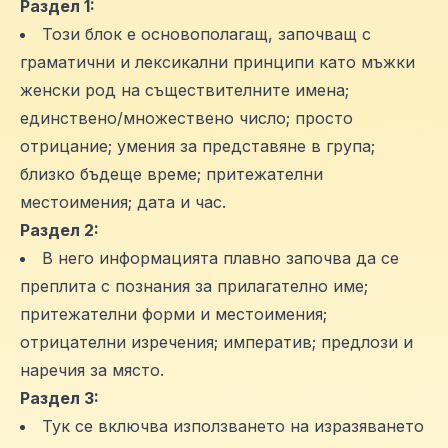
Раздел 1:
Този блок е основополагащ, започващ с
граматични и лексикални принципи като мъжки
женски род на съществителните имена;
единствено/множествено число; просто
отрицание; умения за представяне в група;
близко бъдеще време; притежателни
местоимения; дата и час.
Раздел 2:
В него информацията плавно започва да се
преплита с познания за прилагателно име;
притежателни форми и местоимения;
отрицателни изречения; императив; предлози и
наречия за място.
Раздел 3:
Тук се включва използването на изразяването