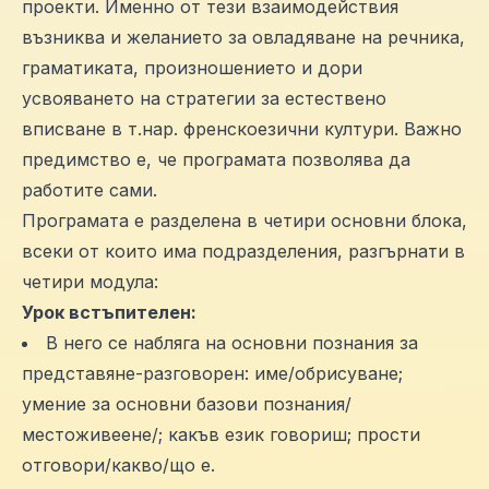
проекти. Именно от тези взаимодействия
възниква и желанието за овладяване на речника,
граматиката, произношението и дори
усвояването на стратегии за естествено
вписване в т.нар. френскоезични култури. Важно
предимство е, че програмата позволява да
работите сами.
Програмата е разделена в четири основни блока,
всеки от които има подразделения, разгърнати в
четири модула:
Урок встъпителен:
В него се набляга на основни познания за
представяне-разговорен: име/обрисуване;
умение за основни базови познания/
местоживеене/; какъв език говориш; прости
отговори/какво/що е.