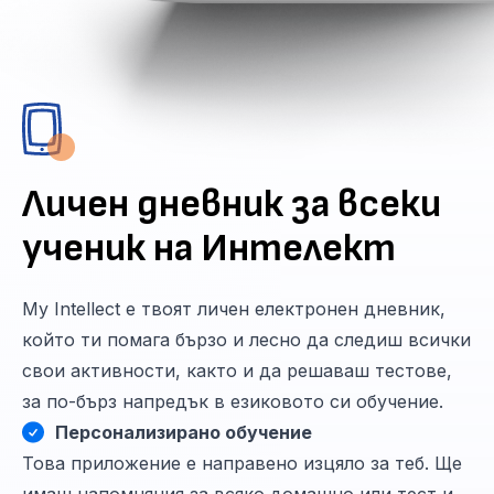
Личен дневник за всеки
ученик на Интелект
My Intellect е твоят личен електронен дневник,
който ти помага бързо и лесно да следиш всички
свои активности, както и да решаваш тестове,
за по-бърз напредък в езиковото си обучение.
Персонализирано обучение
Това приложение е направено изцяло за теб. Ще
имаш напомняния за всяко домашно или тест и