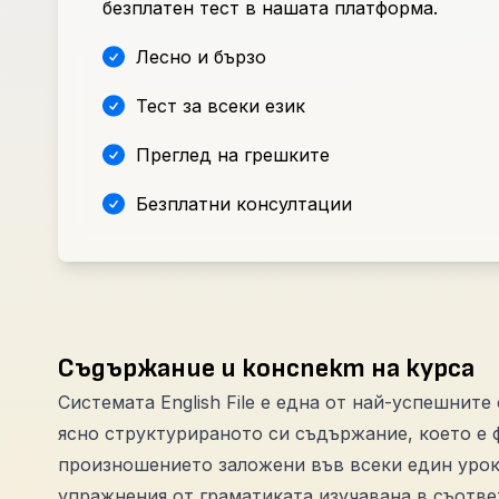
безплатен тест в нашата платформа.
Лесно и бързо
Тест за всеки език
Преглед на грешките
Безплатни консултации
Съдържание и конспект на курса
Системата English File е една от най-успешните 
ясно структурираното си съдържание, което е 
произношението заложени във всеки един урок
упражнения от граматиката изучавана в съотве