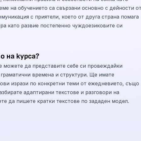
реме на обучението са свързани основно с дейности о
муникация с приятели, което от друга страна помага
ера като развие постепенно чуждоезиковите си
о на курса?
е можете да представите себе си провеждайки
 граматични времена и структури. Ще имате
азови изрази по конкретни теми от ежедневието, също
разбирате адаптирани текстове и разговори на
ете да пишете кратки текстове по зададен модел.