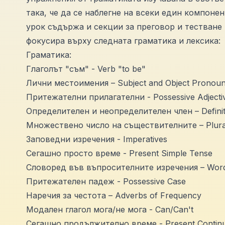
така, че да се наблегне на всеки един компоне
урок съдържа и секции за преговор и тестване 
фокусира върху следната граматика и лексика:
Граматика:
Глаголът "съм" - Verb "to be"
Лични местоимения – Subject and Object Pronou
Притежателни прилагателни - Pоssessive Adjecti
Определителен и неопределителен член – Definite 
Множествено число на съществителните – Plura
Заповедни изречения - Imperatives
Сегашно просто време - Present Simple Tense
Словоред във въпросителните изречения – Word 
Притежателен падеж - Possessive Case
Наречия за честота – Adverbs of Frequency
Модален глагол мога/не мога - Can/Can't
Сегашно продължително време - Present Contin