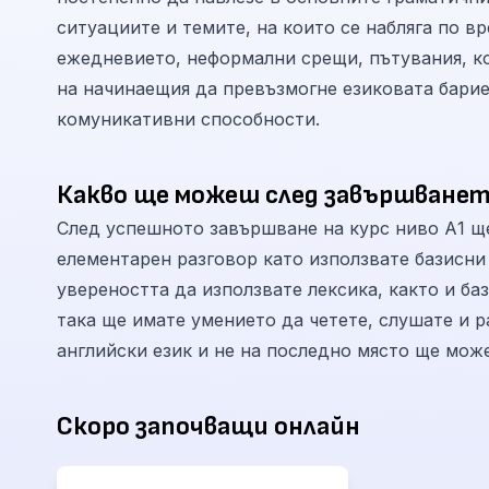
ситуациите и темите, на които се набляга по в
ежедневието, неформални срещи, пътувания, ко
на начинаещия да превъзмогне езиковата бари
комуникативни способности.
Какво ще можеш след завършванет
След успешното завършване на курс ниво А1 щ
елементарен разговор като използвате базисни
увереността да използвате лексика, както и б
така ще имате умението да четете, слушате и 
английски език и не на последно място ще мож
Скоро започващи онлайн