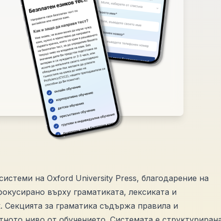
системи на Oxford University Press, благодарение на
фокусирано върху граматиката, лексиката и
. Секцията за граматика съдържа правила и
тното ниво от обучението. Системата е структуриран