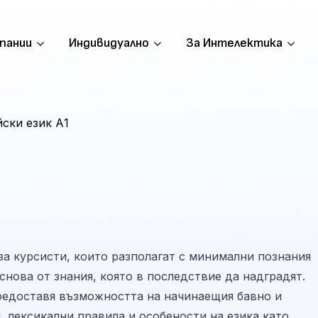
пании
Индивидуално
За Интелектика
ски език А1
за курсисти, които разполагат с минимални познания
снова от знания, която в последствие да надградят.
предоставя възможността на начинаещия бавно и
, лексикални правила и особености на езика като