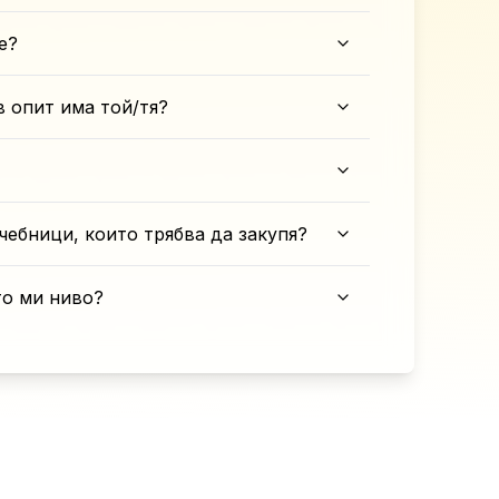
е?
в опит има той/тя?
чебници, които трябва да закупя?
то ми ниво?