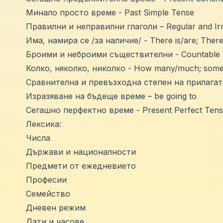
Минало просто време - Past Simple Tense
Правилни и неправилни глаголи – Regular and Irr
Има, намира се /за наличие/ - There is/are; Ther
Броими и неброими съществителни - Countable 
Колко, няколко, николко - How many/much; som
Сравнителна и превъзходна степен на прилагателн
Изразяване на бъдеще време – be going to
Сегашно перфектно време - Present Perfect Ten
Лексика:
Числа
Държави и националности
Предмети от ежедневието
Професии
Семейство
Дневен режим
Дати и часове