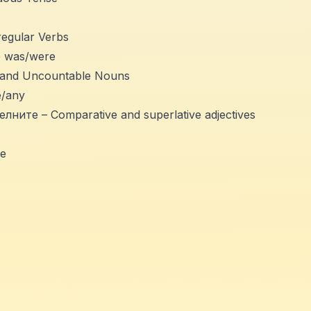
egular Verbs
e was/were
and Uncountable Nouns
e/any
ите – Comparative and superlative adjectives
se