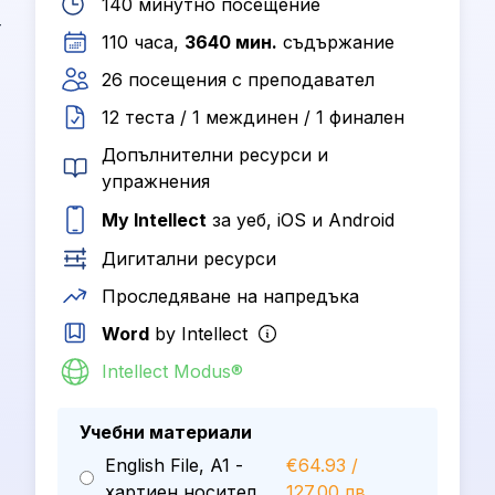
140 минутно посещение
т
110 часа,
3640 мин.
съдържание
26 посещения с преподавател
12 теста / 1 междинен / 1 финален
Допълнителни ресурси и
упражнения
My Intellect
за уеб, iOS и Android
Дигитални ресурси
Проследяване на напредъка
Word
by Intellect
Intellect Modus®
Учебни материали
English File, A1 -
€64.93 /
хартиен носител
127.00 лв.