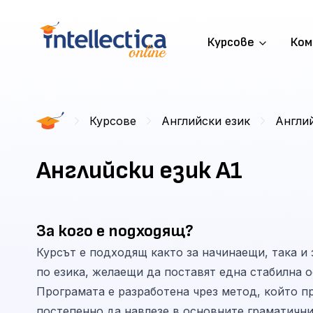
Курсове
Ком
Курсове
Английски език
Англий
Английски език А1
За кого е подходящ?
Курсът е подходящ както за начинаещи, така и 
по езика, желаещи да поставят една стабилна о
Програмата е разработена чрез метод, който 
постепенно да навлезе в основните граматични