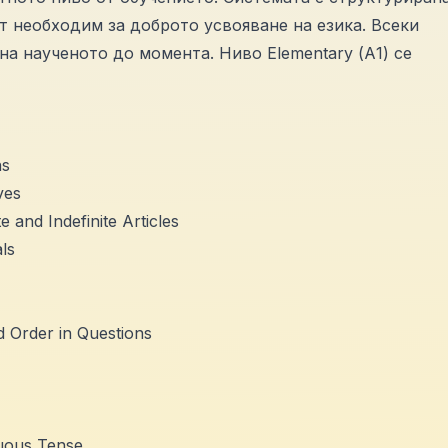
нт необходим за доброто усвояване на езика. Всеки
на наученото до момента. Ниво Elementary (А1) се
ns
ves
and Indefinite Articles
ls
Order in Questions
uous Tense