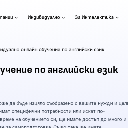
пании
Индивидуално
За Интелектика
идуално онлайн обучение по английски език
учение по английски език
же да бъде изцяло съобразено с вашите нужди и цел
 имат специфични потребности или искат по-
 време на обучението си, ще имате достъп до много и
ве за самоподготовка. Също така ще имате