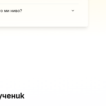
то ми ниво?
ученик