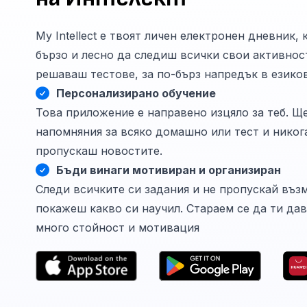
My Intellect е твоят личен електронен дневник,
бързо и лесно да следиш всички свои активност
решаваш тестове, за по-бърз напредък в езико
Персонализирано обучение
Това приложение е направено изцяло за теб. Щ
напомняния за всяко домашно или тест и никог
пропускаш новостите.
Бъди винаги мотивиран и организиран
Следи всичките си задания и не пропускай въз
покажеш какво си научил. Стараем се да ти да
много стойност и мотивация