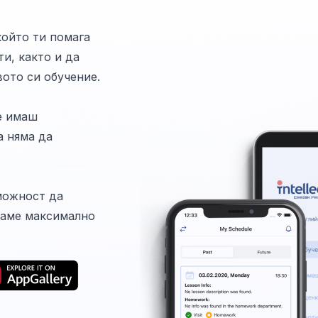
 който ти помага
и, както и да
вото си обучение.
е имаш
а няма да
можност да
ваме максимално