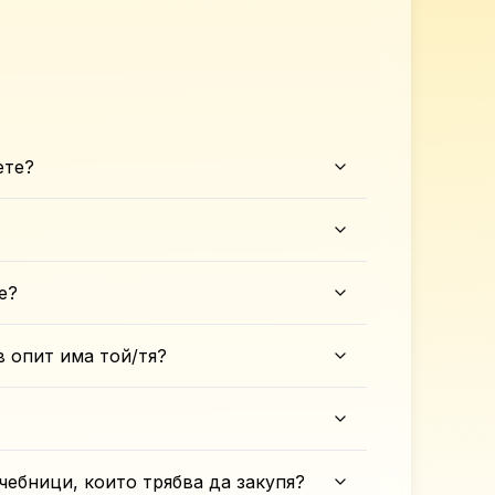
ете?
е?
в опит има той/тя?
чебници, които трябва да закупя?