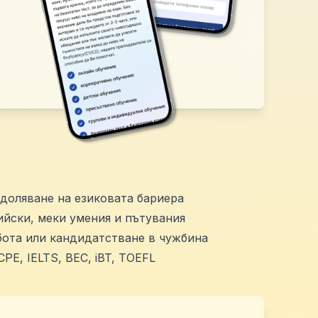
доляване на езиковата бариера
ийски, меки умения и пътувания
бота или кандидатстване в чужбина
PE, IELTS, BEC, iBT, TOEFL