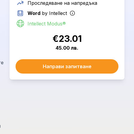
Проследяване на напредъка
Word
by Intellect
Intellect Modus®
€23.01
45.00 лв.
те
Направи запитване
н