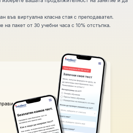
 изберете вашата продължителност на занятие и да
дан във виртуална класна стая с преподавател.
 на пакет от 30 учебни часа с 10% отстъпка.
аправи