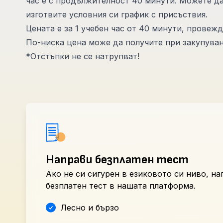
час е с продължителност 40 минути. Можете да
изготвите условния си график с присъствия.
Цената е за 1 учебен час от 40 минути, провеж
По-ниска цена може да получите при закупуване
*Отстъпки не се натрупват!
Направи безплатен тест
Ако не си сигурен в езиковото си ниво, н
безплатен тест в нашата платформа.
Лесно и бързо