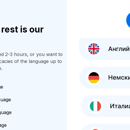
rest is our
ed 2-3 hours, or you want to
icacies of the language up to
p.
ge
guage
guage
age