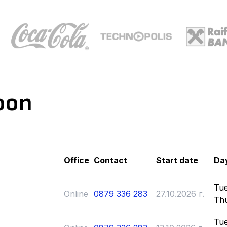
oon
Office
Contact
Start date
Day
Tue
Online
0879 336 283
27.10.2026 г.
Th
Tue