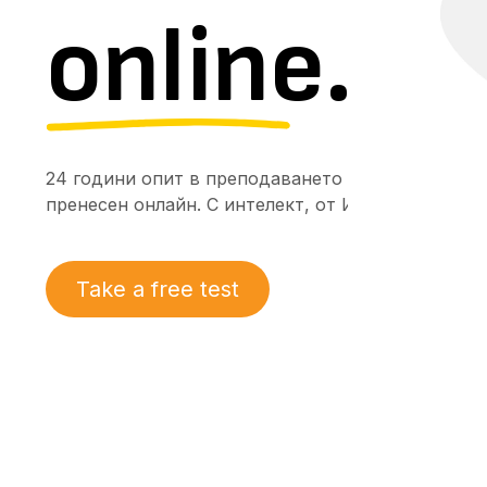
online
.
24 години опит в преподаването на чужди езици
пренесен онлайн. С интелект, от Интелект.
Take a free test