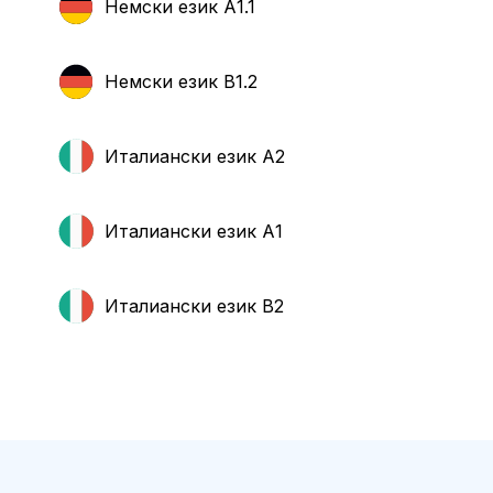
Немски език А1.1
Немски език B1.2
Италиански език А2
Италиански език А1
Италиански език B2