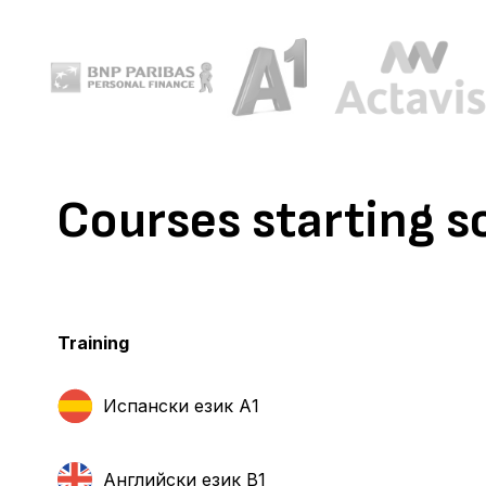
Courses starting s
Training
Испански език А1
Английски език B1